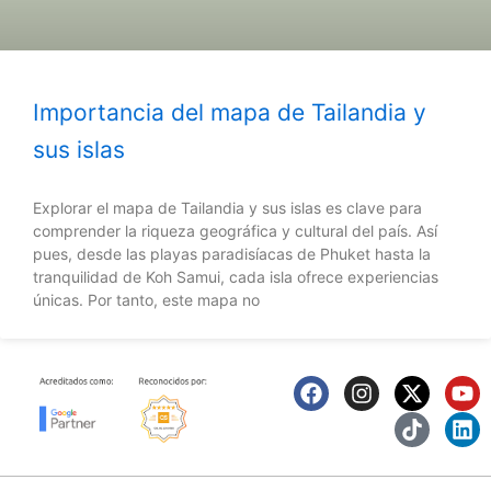
Importancia del mapa de Tailandia y
sus islas
Explorar el mapa de Tailandia y sus islas es clave para
comprender la riqueza geográfica y cultural del país. Así
pues, desde las playas paradisíacas de Phuket hasta la
tranquilidad de Koh Samui, cada isla ofrece experiencias
únicas. Por tanto, este mapa no
F
I
X
T
Y
L
a
n
-
i
o
i
c
s
t
k
u
n
e
t
w
t
t
k
b
a
i
o
u
e