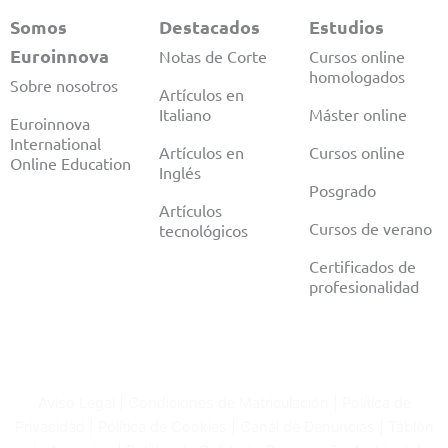
o
g
t
k
b
d
o
r
t
e
i
Somos
Destacados
Estudios
k
a
e
n
Euroinnova
Notas de Corte
Cursos online
m
r
homologados
Sobre nosotros
Artículos en
Italiano
Máster online
Euroinnova
International
Artículos en
Cursos online
Online Education
Inglés
Posgrado
Artículos
Cursos de verano
tecnológicos
Certificados de
profesionalidad
Aviso Legal
|
Condiciones de Matriculación
|
Política de
Privacidad
|
Política de Cookies
|
Canal de Denuncias
|
Tablón