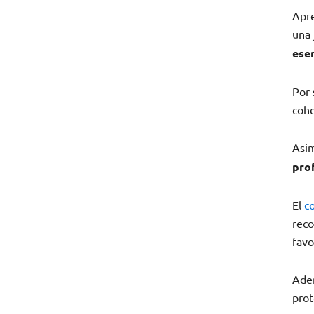
Apre
una 
ese
Por 
cohe
Asim
pro
El
co
reco
favo
Adem
prot