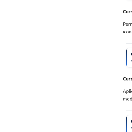
Curs
Perm
icon
Cur
Apli
medi