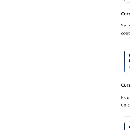
Cur
Se e
cont
Cur
Es u
un c