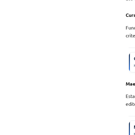
Curs
Fund
crit
Mae
Esta
edit