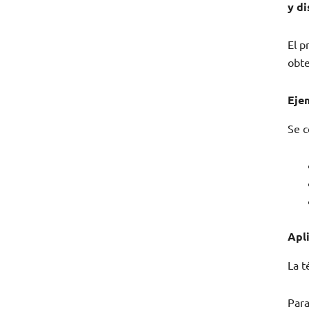
y d
El p
obte
Eje
Se c
Apli
La t
Para