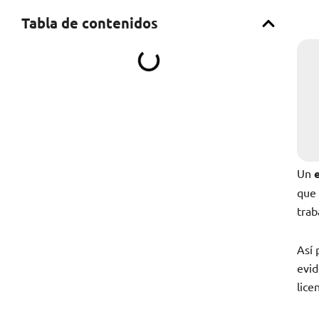
Tabla de contenidos
Un
que 
trab
Así 
evid
lice