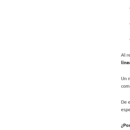
Al r
lin
Un m
co
De e
espe
¿Po