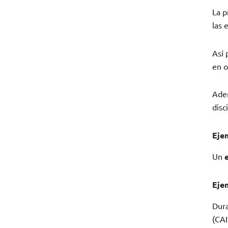
La p
las 
Así 
en o
Adem
disc
Eje
Un
Eje
Dura
(CAI