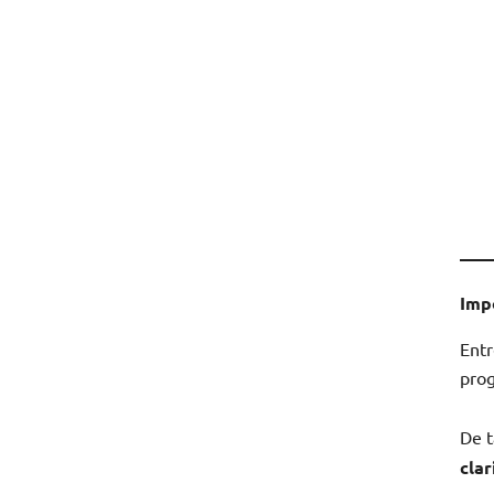
Imp
Entr
prog
De t
cla