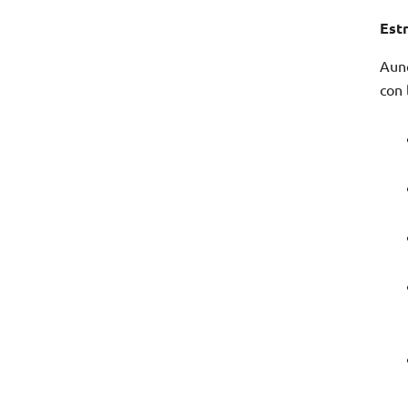
Est
Aunq
con 