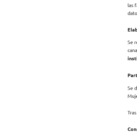
las 
dato
Ela
Se r
cana
inst
Part
Se d
Muj
Tras
Con