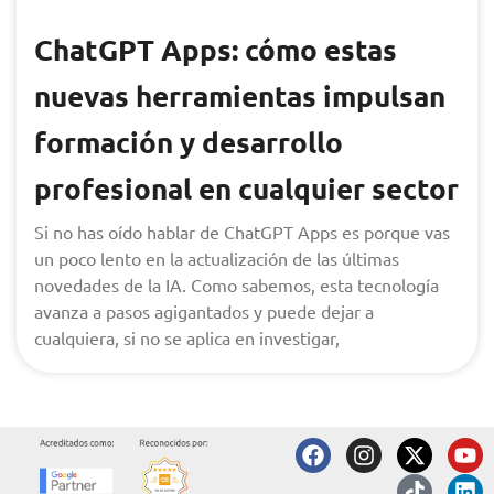
ChatGPT Apps: cómo estas
nuevas herramientas impulsan
formación y desarrollo
profesional en cualquier sector
Si no has oído hablar de ChatGPT Apps es porque vas
un poco lento en la actualización de las últimas
novedades de la IA. Como sabemos, esta tecnología
avanza a pasos agigantados y puede dejar a
cualquiera, si no se aplica en investigar,
F
I
X
T
Y
L
a
n
-
i
o
i
c
s
t
k
u
n