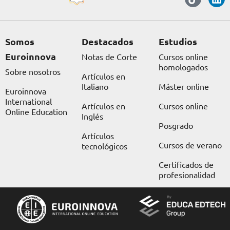
e
t
w
t
t
k
b
a
i
o
u
e
o
g
t
k
b
d
o
r
t
e
i
Somos
Destacados
Estudios
k
a
e
n
Euroinnova
Notas de Corte
Cursos online
m
r
homologados
Sobre nosotros
Artículos en
Italiano
Máster online
Euroinnova
International
Artículos en
Cursos online
Online Education
Inglés
Posgrado
Artículos
Cursos de verano
tecnológicos
Certificados de
profesionalidad