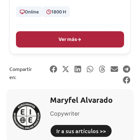
Online
1800 H
Ver más
Compartir
en:
Maryfel Alvarado
Copywriter
Ir a sus artículos >>