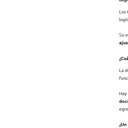
Los
logí
Su e
aju
¿Cuá
La d
func
Hay 
doc
egre
¿Un 