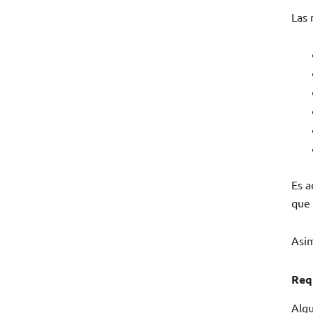
Las 
Es a
que 
Asim
Req
Alg