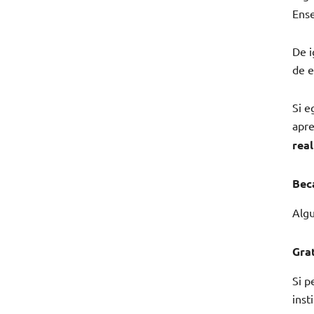
Ense
De i
de e
Si e
apre
rea
Bec
Algu
Gra
Si p
inst