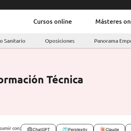
Cursos online
Másteres on
 Sanitario
Oposiciones
Panorama Empr
ormación Técnica
sumir con:
ChatGPT
Perplexity
Claude