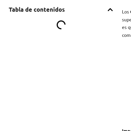
Tabla de contenidos
Los
supe
es 
com
Imp