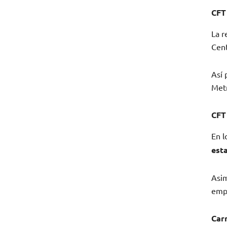
CFT
La r
Cent
Así 
Metr
CFT
En l
est
Asim
emp
Car