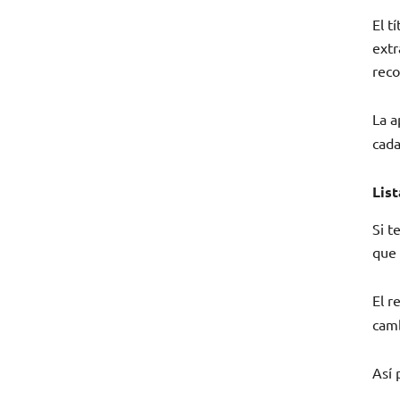
El t
extr
reco
La a
cada
Lis
Si t
que 
El r
camb
Así 