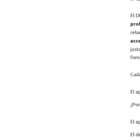
El D
prof
rela
acc
just
fome
Cad
El a
¿Por
El a
El d