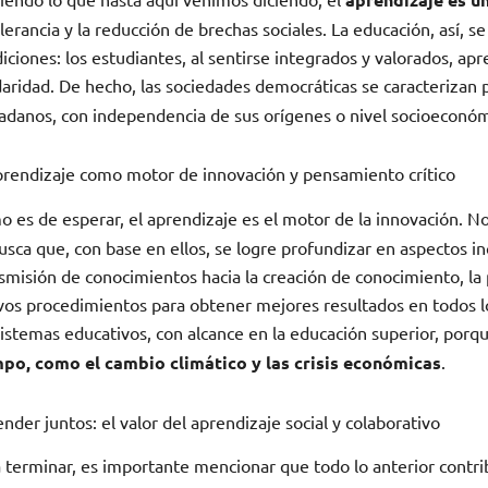
olerancia y la reducción de brechas sociales. La educación, así, 
iciones: los estudiantes, al sentirse integrados y valorados, apr
daridad. De hecho, las sociedades democráticas se caracterizan
adanos, con independencia de sus orígenes o nivel socioeconómi
prendizaje como motor de innovación y pensamiento crítico
 es de esperar, el aprendizaje es el motor de la innovación. N
usca que, con base en ellos, se logre profundizar en aspectos i
smisión de conocimientos hacia la creación de conocimiento, la
os procedimientos para obtener mejores resultados en todos lo
sistemas educativos, con alcance en la educación superior, porq
mpo, como el cambio climático y las crisis económicas
.
nder juntos: el valor del aprendizaje social y colaborativo
 terminar, es importante mencionar que todo lo anterior contr