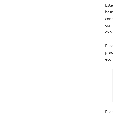
Este
hast
conc
como
expl
El o
pres
econ
El a