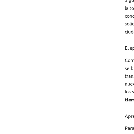
la t
cond
soli
ciud
El a
Como
se b
tran
nuev
los 
tie
Apre
Para