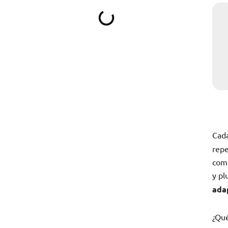
Cad
repe
como
y pl
ada
¿Qué