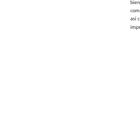
bien
comú
así 
impr