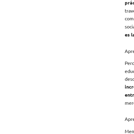
prá
trav
com
soci
es l
Apre
Pero
educ
desd
inc
ent
merc
Apre
Menc