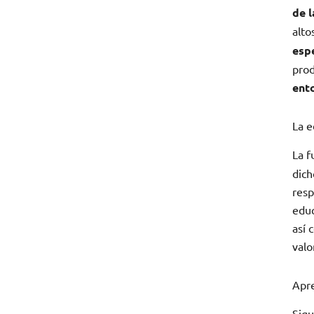
de 
alto
esp
prod
ent
La e
La f
dich
resp
educ
así 
valo
Apre
Sigu