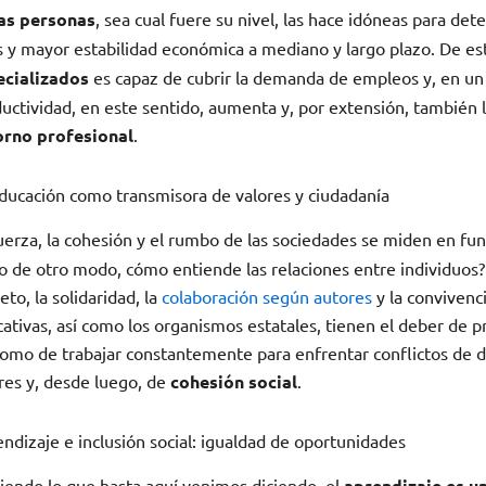
las personas
, sea cual fuere su nivel, las hace idóneas para de
s y mayor estabilidad económica a mediano y largo plazo. De 
ecializados
es capaz de cubrir la demanda de empleos y, en un 
uctividad, en este sentido, aumenta y, por extensión, también l
orno profesional
.
ducación como transmisora de valores y ciudadanía
uerza, la cohesión y el rumbo de las sociedades se miden en fun
o de otro modo, cómo entiende las relaciones entre individuos
eto, la solidaridad, la
colaboración según autores
y la convivenc
ativas, así como los organismos estatales, tienen el deber de p
como de trabajar constantemente para enfrentar conflictos de di
res y, desde luego, de
cohesión social
.
ndizaje e inclusión social: igualdad de oportunidades
iendo lo que hasta aquí venimos diciendo, el
aprendizaje es u